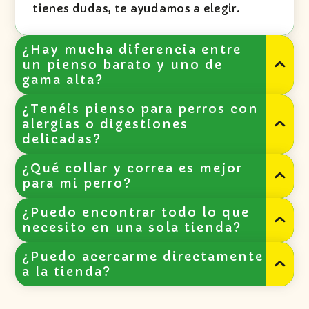
tienes dudas, te ayudamos a elegir.
¿Hay mucha diferencia entre
un pienso barato y uno de
gama alta?
¿Tenéis pienso para perros con
Sí, bastante. Un buen
pienso para perros
alergias o digestiones
delicadas?
de gama alta
suele mejorar digestión,
pelo y energía. Muchas veces se nota en
¿Qué collar y correa es mejor
pocas semanas, sobre todo en perros con
Sí, tenemos opciones de
pienso
para mi perro?
problemas digestivos o piel sensible.
hipoalergénico para perros
y otras
¿Puedo encontrar todo lo que
alternativas pensadas para problemas
Depende del tamaño del perro, de cómo
necesito en una sola tienda?
digestivos o estómagos sensibles.
pasee y de lo que necesites en el día a
¿Puedo acercarme directamente
día. En tienda te ayudamos a elegir entre
Sí, esa es la idea. Aquí puedes encontrar
a la tienda?
collares para perros, correas de paseo,
desde pienso para perros, collares y
arneses y otros accesorios
según su
juguetes hasta productos para gatos,