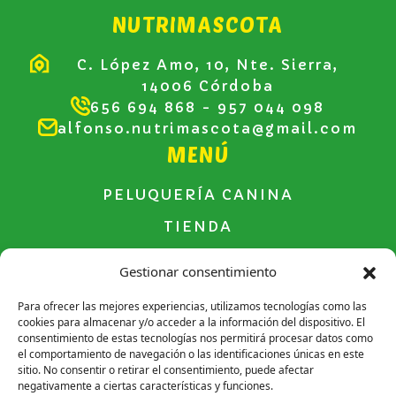
NUTRIMASCOTA
C. López Amo, 10, Nte. Sierra,
14006 Córdoba
656 694 868
- 957 044 098
alfonso.nutrimascota@gmail.com
MENÚ
PELUQUERÍA CANINA
TIENDA
CONTACTO
Gestionar consentimiento
Para ofrecer las mejores experiencias, utilizamos tecnologías como las
cookies para almacenar y/o acceder a la información del dispositivo. El
consentimiento de estas tecnologías nos permitirá procesar datos como
Aviso legal
el comportamiento de navegación o las identificaciones únicas en este
sitio. No consentir o retirar el consentimiento, puede afectar
Política de Privacidad
negativamente a ciertas características y funciones.